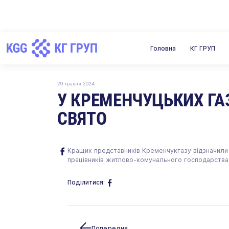
Головна
Новини
У кременчуцьких газовиків — друге професійне св
Головна
КГ ГРУП
29 травня 2024
У КРЕМЕНЧУЦЬКИХ ГА
СВЯТО
Кращих представників Кременчукгазу відзначили 
працівників житлово-комунального господарства
Поділитися:
Попередня