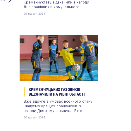
Кременчукгазу відзначили з нагоди
Дня працівників комунального
господарства. Напередодні Дня
29 травня 2024
працівників житлово-комунального
господарства і побутового
обслуговування населення…
КРЕМЕНЧУЦЬКИХ ГАЗОВИКІВ
ВІДЗНАЧИЛИ НА РІВНІ ОБЛАСТІ
Вже вдруге в умовах воєнного стану
шануємо кращих працівників із
нагоди Дня комунальника…Вже
вдруге в умовах воєнного стану
20 травня 2024
шануємо кращих працівників із
нагоди Дня комунальника…