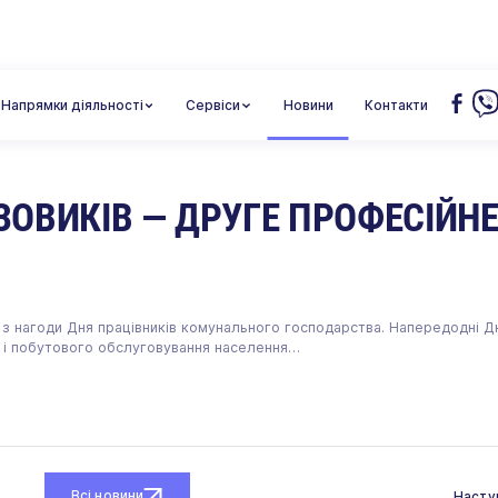
ято
Напрямки діяльності
Cервіси
Новини
Контакти
ЗОВИКІВ — ДРУГЕ ПРОФЕСІЙН
з нагоди Дня працівників комунального господарства. Напередодні Д
 і побутового обслуговування населення…
Всі новини
Насту