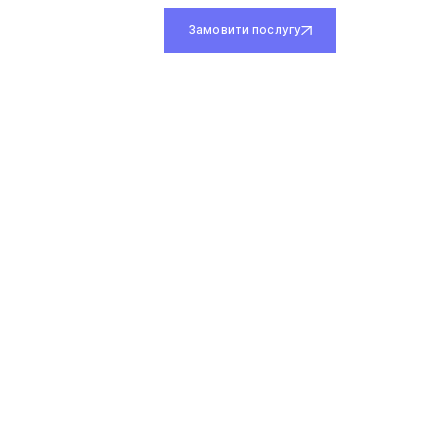
тво та реконструкція
нання «під ключ» -
Замовити послугу
якої складності